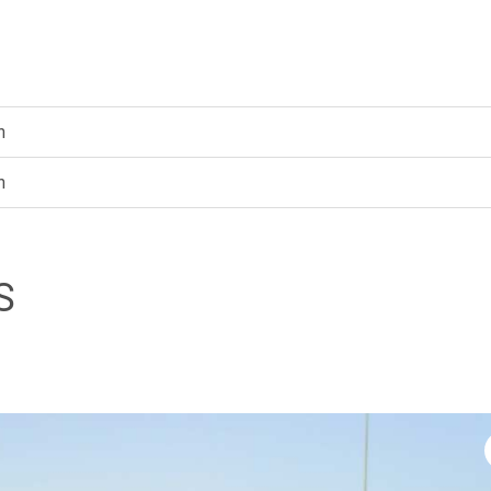
n
n
S