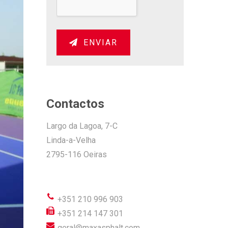
ENVIAR
Contactos
Largo da Lagoa, 7-C
Linda-a-Velha
2795-116 Oeiras
+351 210 996 903
+351 214 147 301
geral@maxasphalt.com