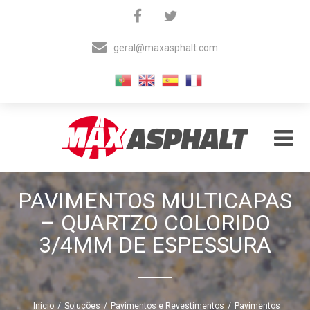
Skip
to
content
geral@maxasphalt.com

Materiais Auxiliares para Asfaltos
Maxasphalt
PAVIMENTOS MULTICAPAS
– QUARTZO COLORIDO
3/4MM DE ESPESSURA
Início
/
Soluções
/
Pavimentos e Revestimentos
/
Pavimentos