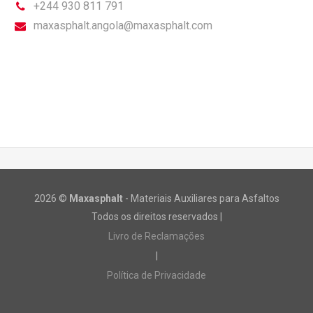
+244 930 811 791
maxasphalt.angola@maxasphalt.com
2026 ©
Maxasphalt
- Materiais Auxiliares para Asfaltos
Todos os direitos reservados |
Livro de Reclamações
|
Política de Privacidade