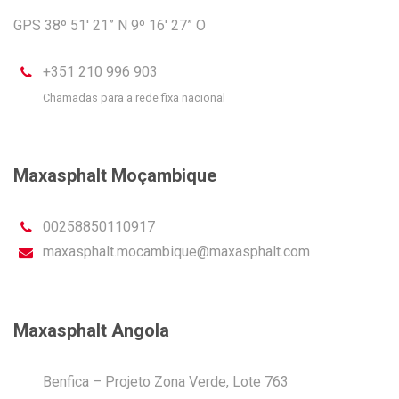
GPS 38º 51′ 21” N 9º 16′ 27” O
+351 210 996 903
Chamadas para a rede fixa nacional
Maxasphalt Moçambique
00258850110917
maxasphalt.mocambique@maxasphalt.com
Maxasphalt Angola
Benfica – Projeto Zona Verde, Lote 763