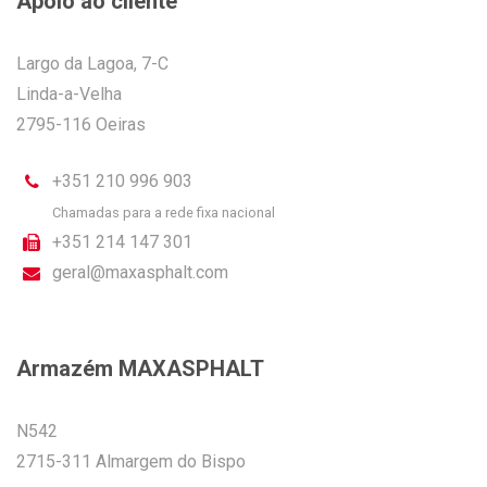
Apoio ao cliente
Largo da Lagoa, 7-C
Linda-a-Velha
2795-116 Oeiras
+351 210 996 903
Chamadas para a rede fixa nacional
+351 214 147 301
geral@maxasphalt.com
Armazém MAXASPHALT
N542
2715-311 Almargem do Bispo