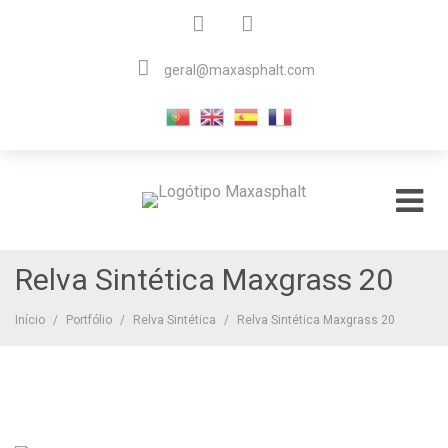
Skip
to
content
geral@maxasphalt.com

Materiais Auxiliares para Asfaltos
Maxasphalt
Relva Sintética Maxgrass 20
Início
/
Portfólio
/
Relva Sintética
/
Relva Sintética Maxgrass 20