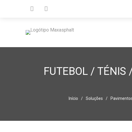
Skip
to
content
Maxasphalt
Materiais Auxiliares para Asfaltos
FUTEBOL / TÉNIS 
Início
/
Soluções
/
Pavimentos