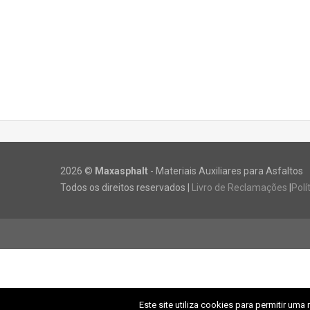
2026 ©
Maxasphalt
- Materiais Auxiliares para Asfaltos
Todos os direitos reservados |
Livro de Reclamações
|
Polí
Este site utiliza cookies para permitir uma 