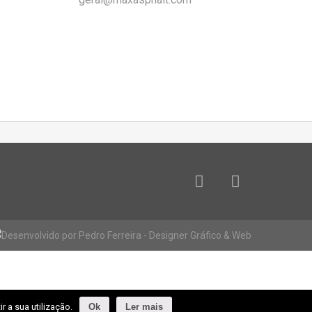
r a sua utilização.
Ok
Ler mais