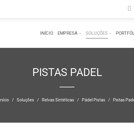
INÍCIO
EMPRESA
SOLUÇÕES
PORTFÓ
PISTAS PADEL
Início
/
Soluções
/
Relvas Sintéticas
/
Pádel Pistas
/
Pistas Pad