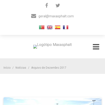
Skip
to
content
geral@maxasphalt.com

Materiais Auxiliares para Asfaltos
Maxasphalt
Início
/
Notícias
/
Arquivo de Dezembro 2017